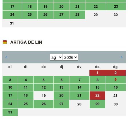
17
18
19
20
21
22
23
24
25
26
27
28
29
30
31
ARTIGA DE LIN
<
>
dl
dt
dc
dj
dv
ds
dg
1
2
9
3
4
5
6
7
8
10
11
12
13
14
15
16
17
18
20
21
22
19
23
24
25
26
27
29
28
30
31