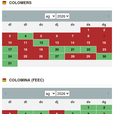
COLOMERS
<
>
dl
dt
dc
dj
dv
ds
dg
1
2
9
3
4
5
6
7
8
10
11
12
13
14
15
16
17
18
19
20
21
22
23
24
25
26
27
28
29
30
31
COLOMINA (FEEC)
<
>
dl
dt
dc
dj
dv
ds
dg
1
2
9
3
4
5
6
7
8