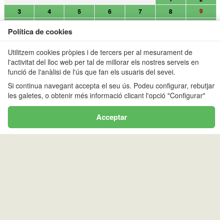
9
3
4
5
6
7
8
10
11
12
13
14
15
16
17
18
19
20
21
22
23
24
25
26
27
28
29
30
Utilitzem cookies pròpies i de tercers per al mesurament de
l'activitat del lloc web per tal de millorar els nostres serveis en
31
funció de l'anàlisi de l'ús que fan els usuaris del sevei.
Si continua navegant accepta el seu ús. Podeu configurar, rebutjar
les galetes, o obtenir més informació clicant l'opció "Configurar"
ERNEST MALLAFRÉ (FEEC)
Acceptar
<
>
dl
dt
dc
dj
dv
ds
dg
1
2
9
3
4
5
6
7
8
10
11
12
13
14
15
16
17
18
19
20
21
22
23
24
25
26
27
28
29
30
31