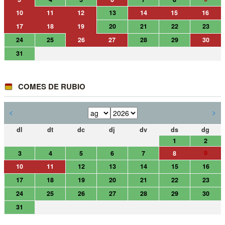
10
11
12
13
14
15
16
17
18
19
20
21
22
23
24
25
26
27
28
29
30
31
COMES DE RUBIO
<
>
dl
dt
dc
dj
dv
ds
dg
1
2
9
3
4
5
6
7
8
10
11
12
13
14
15
16
17
18
19
20
21
22
23
24
25
26
27
28
29
30
31