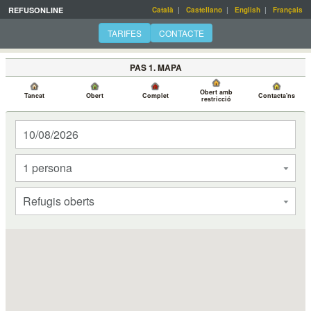
REFUSONLINE
Català
|
Castellano
|
English
|
Français
TARIFES
CONTACTE
PAS 1. MAPA
Obert amb
Tancat
Obert
Complet
Contacta'ns
restricció