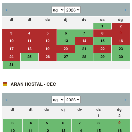
<
>
dl
dt
dc
dj
dv
ds
dg
1
2
9
3
4
5
6
7
8
10
11
12
13
14
15
16
17
18
19
20
21
22
23
24
25
26
27
28
29
30
31
ARAN HOSTAL - CEC
<
>
dl
dt
dc
dj
dv
ds
dg
1
2
9
3
4
5
6
7
8
10
11
12
13
14
15
16