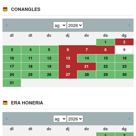
CONANGLES
<
>
dl
dt
dc
dj
dv
ds
dg
1
2
3
4
5
6
7
8
9
10
11
12
13
14
15
16
17
18
19
20
21
22
23
24
25
26
27
28
29
30
31
ERA HONERIA
<
>
dl
dt
dc
dj
dv
ds
dg
1
2