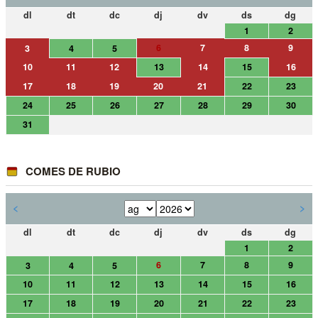
dl
dt
dc
dj
dv
ds
dg
1
2
6
7
8
9
3
4
5
10
11
12
13
14
15
16
17
18
19
20
21
22
23
24
25
26
27
28
29
30
31
COMES DE RUBIO
<
>
dl
dt
dc
dj
dv
ds
dg
1
2
6
7
8
9
3
4
5
10
11
12
13
14
15
16
17
18
19
20
21
22
23