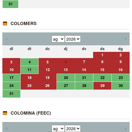
31
COLOMERS
<
>
dl
dt
dc
dj
dv
ds
dg
1
2
6
7
8
9
3
4
5
10
11
12
13
14
15
16
17
18
19
20
21
22
23
24
25
26
27
28
29
30
31
COLOMINA (FEEC)
<
>