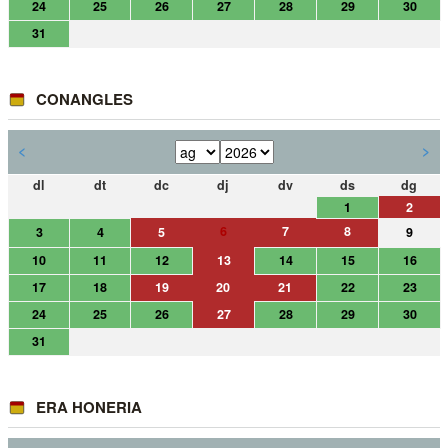
24
25
26
27
28
29
30
31
CONANGLES
<
>
dl
dt
dc
dj
dv
ds
dg
1
2
6
7
8
3
4
5
9
10
11
12
13
14
15
16
17
18
19
20
21
22
23
24
25
26
27
28
29
30
31
ERA HONERIA