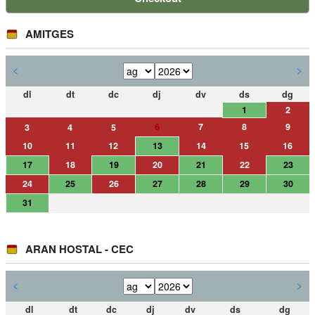
AMITGES
<
>
dl
dt
dc
dj
dv
ds
dg
1
2
6
7
8
9
3
4
5
10
11
12
13
14
15
16
17
18
19
20
21
22
23
24
25
26
27
28
29
30
31
ARAN HOSTAL - CEC
<
>
dl
dt
dc
dj
dv
ds
dg