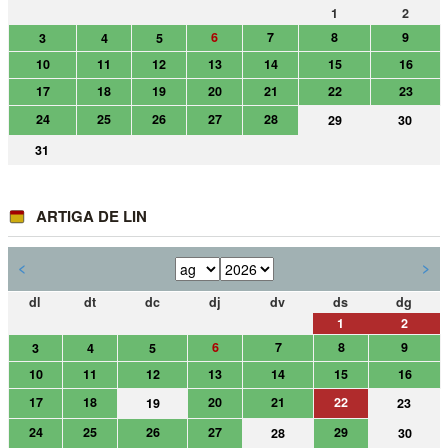
1
2
6
7
8
9
3
4
5
10
11
12
13
14
15
16
17
18
19
20
21
22
23
24
25
26
27
28
29
30
31
ARTIGA DE LIN
<
>
dl
dt
dc
dj
dv
ds
dg
1
2
6
7
8
9
3
4
5
10
11
12
13
14
15
16
17
18
20
21
22
19
23
24
25
26
27
29
28
30