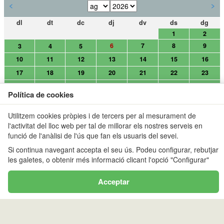
<
>
dl
dt
dc
dj
dv
ds
dg
1
2
6
7
8
9
3
4
5
10
11
12
13
14
15
16
17
18
19
20
21
22
23
24
25
26
27
28
29
30
31
Utilitzem cookies pròpies i de tercers per al mesurament de
l'activitat del lloc web per tal de millorar els nostres serveis en
ERNEST MALLAFRÉ (FEEC)
funció de l'anàlisi de l'ús que fan els usuaris del sevei.
Si continua navegant accepta el seu ús. Podeu configurar, rebutjar
<
>
les galetes, o obtenir més informació clicant l'opció "Configurar"
dl
dt
dc
dj
dv
ds
dg
Acceptar
1
2
6
7
8
9
3
4
5
10
11
12
13
14
15
16