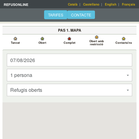
REFUSONLINE
Català
|
Castellano
|
English
|
Français
TARIFES
CONTACTE
PAS 1. MAPA
Obert amb
Tancat
Obert
Complet
Contacta'ns
restricció